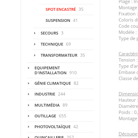
Plage : I
Montage 
35
SPOT ENCASTRÉ
Fixation 
Coloris d
41
SUSPENSION
Code cou
Modèle :
3
SECOURS
Type de p
69
TECHNIQUE
Caractéri
35
TRANSFORMATEUR
Tension :
Type d’a
EQUIPEMENT
Embase­ 
910
D'INSTALLATION
Classe de
82
GÉNIE CLIMATIQUE
Dimensi
244
INDUSTRIE
Hauteur 
89
MULTIMÉDIA
Diamètre
Poids : 0
655
OUTILLAGE
Montage :
42
PHOTOVOLTAÏQUE
Découpe
257
QUINCAILLERIE