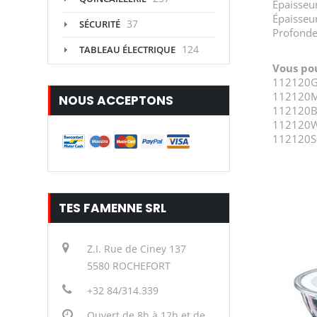
Épaisseu
Épaisseu
37
SÉCURITÉ
Profonde
124
TABLEAU ÉLECTRIQUE
Vous po
112120G0
112120M
NOUS ACCEPTONS
112120B0
112120W0
112120S0
TES FAMENNE SRL
Z.I. Rue de Ciney 137
5580 ROCHEFORT
+32 84/314.339
Ouvert de 8h à 12h et de