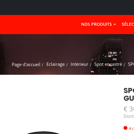
NOS PRODUITS
SÉLE
Eclairage
Intérieur
Spot encastré
SP
Page d'accueil
SP
GU
€ 3
Dont
A 