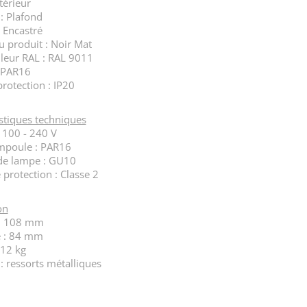
ntérieur
: Plafond
: Encastré
u produit : Noir Mat
leur RAL : RAL 9011
 PAR16
rotection : IP20
stiques techniques
 100 - 240 V
mpoule : PAR16
de lampe : GU10
 protection : Classe 2
on
: 108 mm
 : 84 mm
,12 kg
 ressorts métalliques