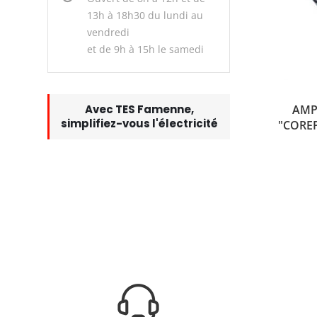
13h à 18h30 du lundi au
vendredi
et de 9h à 15h le samedi
AMP
Avec TES Famenne,
simplifiez-vous l'électricité
"COREP