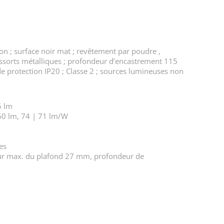
n ; surface noir mat ; revêtement par poudre ,
ssorts métalliques ; profondeur d’encastrement 115
e protection IP20 ; Classe 2 ; sources lumineuses non
5 lm
60 lm, 74 | 71 lm/W
es
ur max. du plafond 27 mm, profondeur de