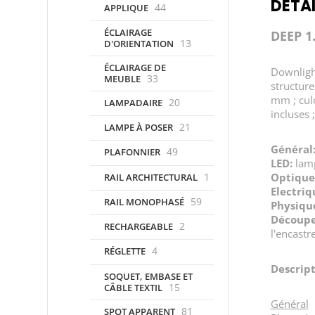
DÉTAI
44
APPLIQUE
ÉCLAIRAGE
DEEP 1
13
D'ORIENTATION
ÉCLAIRAGE DE
Downligh
33
MEUBLE
structur
mm ; culo
20
LAMPADAIRE
incluses ;
21
LAMPE À POSER
Général
49
PLAFONNIER
LED:
lamp
1
Optique
RAIL ARCHITECTURAL
Electriq
59
RAIL MONOPHASÉ
Physiqu
Découpe
2
RECHARGEABLE
l'encast
4
RÉGLETTE
Descrip
SOQUET, EMBASE ET
15
CÂBLE TEXTIL
Général
81
SPOT APPARENT