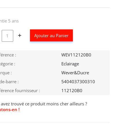
ntie 5 ans
+
Ajouter au Panier
férence :
WEV112120B0
égorie :
Eclairage
rque :
Wever&Ducre
de-barre :
5404037300310
férence fournisseur :
112120B0
avez trouvé ce produit moins cher ailleurs ?
utons-en !