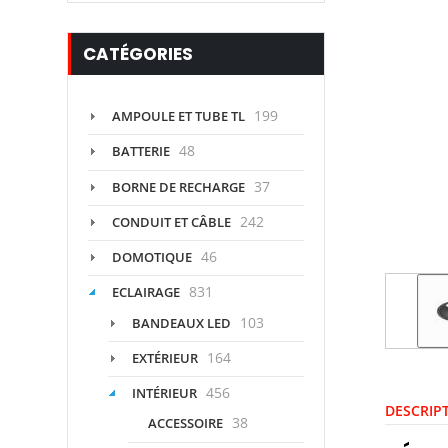
CATÉGORIES
199
AMPOULE ET TUBE TL
48
BATTERIE
37
BORNE DE RECHARGE
242
CONDUIT ET CÂBLE
46
DOMOTIQUE
831
ECLAIRAGE
103
BANDEAUX LED
164
EXTÉRIEUR
456
INTÉRIEUR
DESCRIP
38
ACCESSOIRE