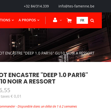
+32 84/314.339
info@tes-famenne.be
CTIONS
A PROPOS
FR
OT ENCASTRE "DEEP 1.0 PAR16" GU10 NOIR A RESSORT
OT ENCASTRE "DEEP 1.0 PAR16"
10 NOIR A RESSORT
6,55
 taxes € 0,01
commander - Disponible dans un délai de 1 à 2 semaines