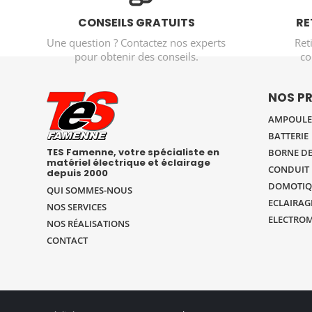
CONSEILS GRATUITS
RE
Une question ? Contactez nos experts
Ret
pour obtenir des conseils.
co
NOS P
AMPOULE 
BATTERIE
TES Famenne, votre spécialiste en
BORNE DE
matériel électrique et éclairage
CONDUIT 
depuis 2000
DOMOTIQ
QUI SOMMES-NOUS
ECLAIRAG
NOS SERVICES
ELECTRO
NOS RÉALISATIONS
CONTACT