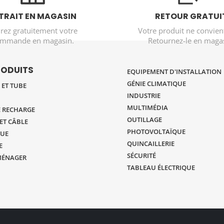
TRAIT EN MAGASIN
RETOUR GRATUI
irez gratuitement votre
Votre produit ne convien
mmande en magasin.
Retournez-le en magas
RODUITS
EQUIPEMENT D'INSTALLATION
GÉNIE CLIMATIQUE
ET TUBE
INDUSTRIE
MULTIMÉDIA
 RECHARGE
OUTILLAGE
ET CÂBLE
PHOTOVOLTAÏQUE
UE
QUINCAILLERIE
E
SÉCURITÉ
MÉNAGER
TABLEAU ÉLECTRIQUE