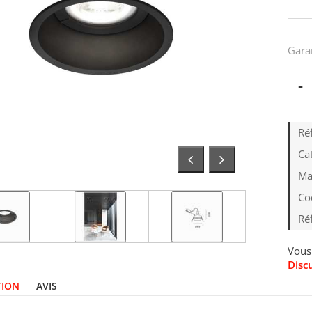
Gara
-
Ré
Cat
Ma
Co
Ré
Vous 
Disc
TION
AVIS