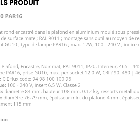
LS PRODUIT
.0 PAR16
t rond encastré dans le plafond en aluminium moulé sous pressio
e de surface mate ; RAL 9011 ; montage sans outil au moyen de re
t GU10 ; type de lampe PAR16 ; max. 12W; 100 - 240 V ; indice d
:
Plafond, Encastré, Noir mat, RAL 9011, IP20, Intérieur, 465 | 44
e PAR16, prise GU10, max. per socket 12.0 W, CRI ? 90, 480 | 4
:
CIE flux code: 94 98 100 100 96
ue:
100 - 240 V, insert 6.5 W, Classe 2
e:
diamètre 84 mm, hauteur 108 mm, 0.12 kg, ressorts métalliqu
:
diamètre 76-79 mm, épaisseur min. du plafond 4 mm, épaisse
rement 115 mm
tion