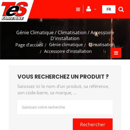
FR
Génie Climatique / Climatisation / Accessoire
D'installation
Génie climatique
Climatisation
Page d'accueil
Accessoire d'installation
VOUS RECHERCHEZ UN PRODUIT ?
Saisissez ici le nom d'un produit, sa référence,
son code-barre, sa marque, ...
Rechercher