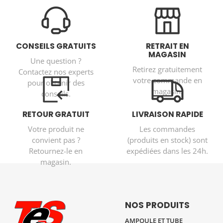
CONSEILS GRATUITS
RETRAIT EN
MAGASIN
Une question ?
Retirez gratuitement
Contactez nos experts
votre commande en
pour obtenir des
magasin.
conseils.
RETOUR GRATUIT
LIVRAISON RAPIDE
Votre produit ne
Les commandes
convient pas ?
(produits en stock) sont
Retournez-le en
expédiées dans les 24h.
magasin.
NOS PRODUITS
AMPOULE ET TUBE