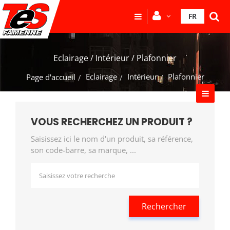
FR
Eclairage / Intérieur / Plafonnier
Eclairage
Intérieur
Plafonnier
Page d'accueil
VOUS RECHERCHEZ UN PRODUIT ?
Saisissez ici le nom d'un produit, sa référence,
son code-barre, sa marque, ...
Rechercher