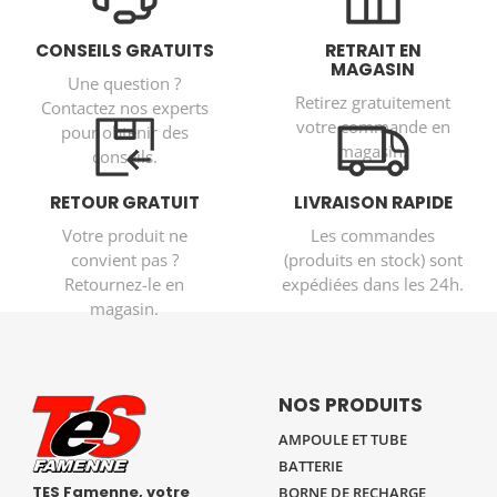
CONSEILS GRATUITS
RETRAIT EN
MAGASIN
Une question ?
Retirez gratuitement
Contactez nos experts
votre commande en
pour obtenir des
magasin.
conseils.
RETOUR GRATUIT
LIVRAISON RAPIDE
Votre produit ne
Les commandes
convient pas ?
(produits en stock) sont
Retournez-le en
expédiées dans les 24h.
magasin.
NOS PRODUITS
AMPOULE ET TUBE
BATTERIE
TES Famenne, votre
BORNE DE RECHARGE