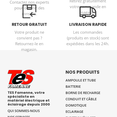
Retirez gratuitement
Contactez nos experts
votre commande en
pour obtenir des
magasin.
conseils.
RETOUR GRATUIT
LIVRAISON RAPIDE
Votre produit ne
Les commandes
convient pas ?
(produits en stock) sont
Retournez-le en
expédiées dans les 24h.
magasin.
NOS PRODUITS
AMPOULE ET TUBE
BATTERIE
TES Famenne, votre
BORNE DE RECHARGE
spécialiste en
CONDUIT ET CÂBLE
matériel électrique et
éclairage depuis 2000
DOMOTIQUE
QUI SOMMES-NOUS
ECLAIRAGE
NOS SERVICES