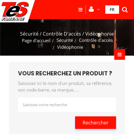
FR
Sécurité / Contrôle D'accès / Vidéophonie
Sécurité
Contrôle d'accès
Page d'accueil
Vidéophonie
VOUS RECHERCHEZ UN PRODUIT ?
Saisissez ici le nom d'un produit, sa référence,
son code-barre, sa marque, ...
Rechercher