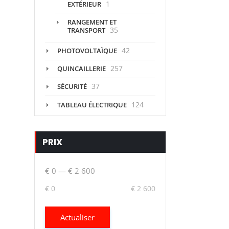
1
EXTÉRIEUR
RANGEMENT ET
35
TRANSPORT
42
PHOTOVOLTAÏQUE
257
QUINCAILLERIE
37
SÉCURITÉ
124
TABLEAU ÉLECTRIQUE
PRIX
€ 0
—
€ 2 600
€ 0
€ 2 600
Actualiser