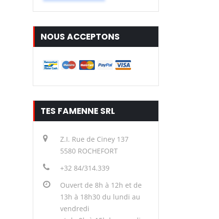
NOUS ACCEPTONS
TES FAMENNE SRL
Z.I. Rue de Ciney 137
5580 ROCHEFORT
+32 84/314.339
Ouvert de 8h à 12h et de
13h à 18h30 du lundi au
vendredi