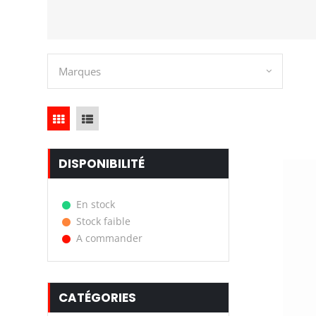
Marques
DISPONIBILITÉ
En stock
Stock faible
A commander
CATÉGORIES