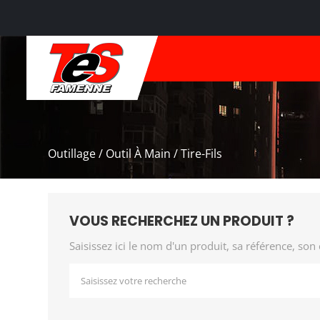
Outillage / Outil À Main / Tire-Fils
VOUS RECHERCHEZ UN PRODUIT ?
Saisissez ici le nom d'un produit, sa référence, son