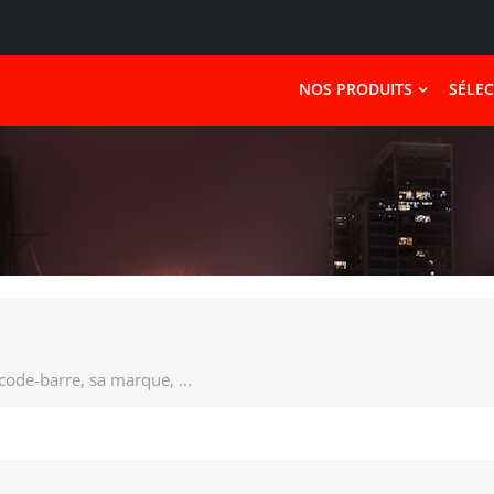
NOS PRODUITS
SÉLE
 code-barre, sa marque, ...