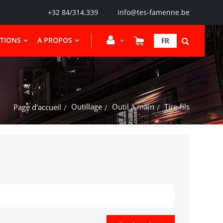
+32 84/314.339
info@tes-famenne.be
CTIONS
A PROPOS
FR
Outillage
Outil à main
Tire-fils
Page d'accueil