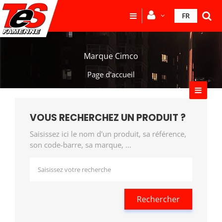
FR
Marque Cimco
Page d'accueil
VOUS RECHERCHEZ UN PRODUIT ?
Saisissez ici le nom d'un produit, sa référence,
son code-barre, sa marque, ...
Rechercher