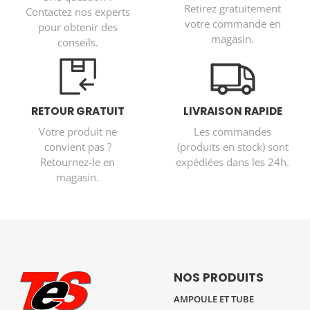
Retirez gratuitement
Contactez nos experts
votre commande en
pour obtenir des
magasin.
conseils.
RETOUR GRATUIT
LIVRAISON RAPIDE
Votre produit ne
Les commandes
convient pas ?
(produits en stock) sont
Retournez-le en
expédiées dans les 24h.
magasin.
NOS PRODUITS
AMPOULE ET TUBE