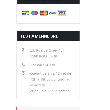
TES FAMENNE SRL
Z.I. Rue de Ciney 137
5580 ROCHEFORT
+32 84/314.339
Ouvert de 8h à 12h et de
13h à 18h30 du lundi au
vendredi
et de 9h à 15h le samedi