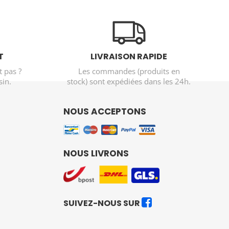
T
LIVRAISON RAPIDE
t pas ?
Les commandes (produits en
in.
stock) sont expédiées dans les 24h.
NOUS ACCEPTONS
NOUS LIVRONS
SUIVEZ-NOUS SUR