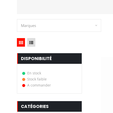
Marques
DISPONIBILITÉ
En stock
Stock faible
A commander
CATÉGORIES