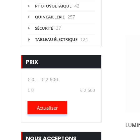
42
PHOTOVOLTAÏQUE
257
QUINCAILLERIE
37
SÉCURITÉ
124
TABLEAU ÉLECTRIQUE
PRIX
€ 0
—
€ 2 600
€ 0
€ 2 600
Actualiser
LUMI
NOUS ACCEPTONS