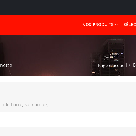
NOS PRODUITS
SÉLE
E
nnette
Page d'accueil
 code-barre, sa marque, ...