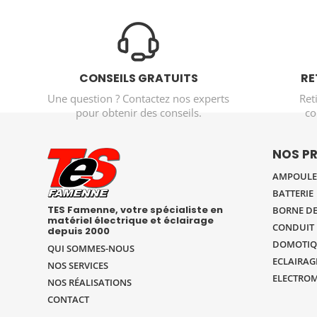
CONSEILS GRATUITS
RE
Une question ? Contactez nos experts
Ret
pour obtenir des conseils.
co
NOS P
AMPOULE 
BATTERIE
TES Famenne, votre spécialiste en
BORNE DE
matériel électrique et éclairage
CONDUIT 
depuis 2000
DOMOTIQ
QUI SOMMES-NOUS
ECLAIRAG
NOS SERVICES
ELECTRO
NOS RÉALISATIONS
CONTACT