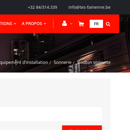
+32 84/314.339
info@tes-famenne.be
CTIONS
A PROPOS
FR
quipement d'installation
Sonnerie
Bouton sonnette