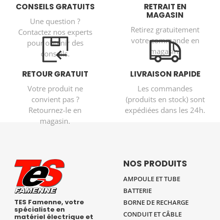
CONSEILS GRATUITS
RETRAIT EN
MAGASIN
Une question ?
Retirez gratuitement
Contactez nos experts
votre commande en
pour obtenir des
magasin.
conseils.
RETOUR GRATUIT
LIVRAISON RAPIDE
Votre produit ne
Les commandes
convient pas ?
(produits en stock) sont
Retournez-le en
expédiées dans les 24h.
magasin.
NOS PRODUITS
AMPOULE ET TUBE
BATTERIE
TES Famenne, votre
BORNE DE RECHARGE
spécialiste en
CONDUIT ET CÂBLE
matériel électrique et