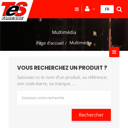
FR
Multimédia
Multimédia
Page d'accueil
VOUS RECHERCHEZ UN PRODUIT ?
Saisissez ici le nom d'un produit, sa référence,
son code-barre, sa marque, ...
Rechercher