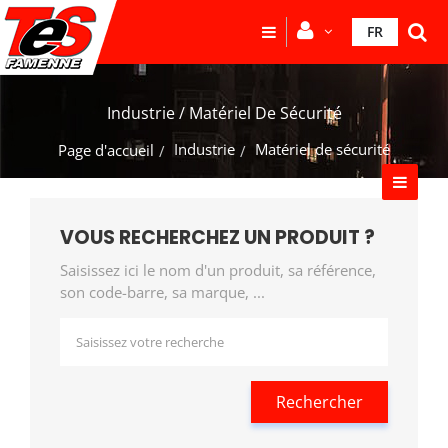
FR
Industrie / Matériel De Sécurité
Industrie
Matériel de sécurité
Page d'accueil
VOUS RECHERCHEZ UN PRODUIT ?
Saisissez ici le nom d'un produit, sa référence,
son code-barre, sa marque, ...
Rechercher