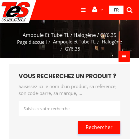
FR
Ampoule Et Tube TL / Halogène / GY6.35
Ampoule et Tube TL
Halogène
Page d'accueil
GY6.35
VOUS RECHERCHEZ UN PRODUIT ?
Saisissez ici le nom d'un produit, sa référence,
son code-barre, sa marque, ...
Rechercher