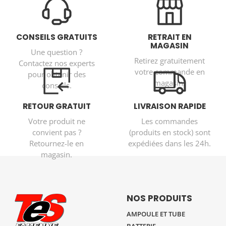
CONSEILS GRATUITS
RETRAIT EN
MAGASIN
Une question ?
Retirez gratuitement
Contactez nos experts
votre commande en
pour obtenir des
magasin.
conseils.
RETOUR GRATUIT
LIVRAISON RAPIDE
Votre produit ne
Les commandes
convient pas ?
(produits en stock) sont
Retournez-le en
expédiées dans les 24h.
magasin.
NOS PRODUITS
AMPOULE ET TUBE
BATTERIE