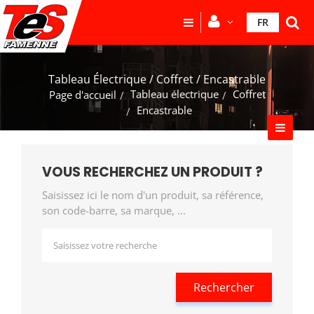
FR
Tableau Électrique / Coffret / Encastrable
Tableau électrique
Coffret
Page d'accueil
Encastrable
VOUS RECHERCHEZ UN PRODUIT ?
Saisissez ici le nom d'un produit, sa référence,
son code-barre, sa marque, ...
Rechercher