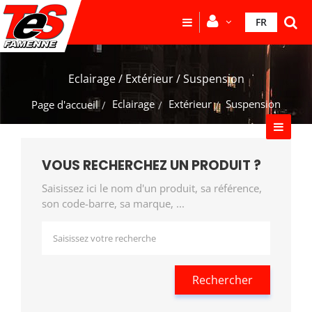
FR
Eclairage / Extérieur / Suspension
Eclairage
Extérieur
Suspension
Page d'accueil
VOUS RECHERCHEZ UN PRODUIT ?
Saisissez ici le nom d'un produit, sa référence,
son code-barre, sa marque, ...
Rechercher