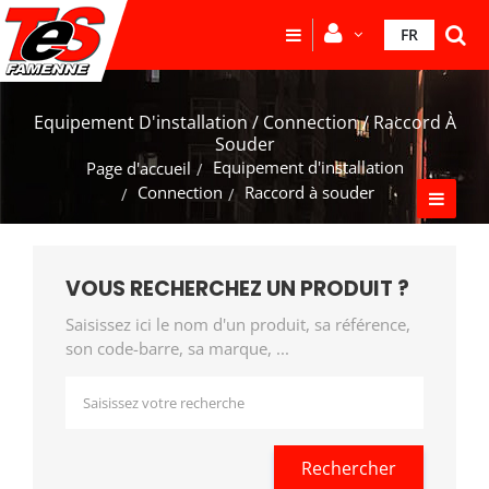
FR
Equipement D'installation / Connection / Raccord À
Souder
Equipement d'installation
Page d'accueil
Connection
Raccord à souder
VOUS RECHERCHEZ UN PRODUIT ?
Saisissez ici le nom d'un produit, sa référence,
son code-barre, sa marque, ...
Rechercher