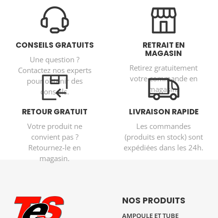
CONSEILS GRATUITS
RETRAIT EN
MAGASIN
Une question ?
Retirez gratuitement
Contactez nos experts
votre commande en
pour obtenir des
magasin.
conseils.
RETOUR GRATUIT
LIVRAISON RAPIDE
Votre produit ne
Les commandes
convient pas ?
(produits en stock) sont
Retournez-le en
expédiées dans les 24h.
magasin.
NOS PRODUITS
AMPOULE ET TUBE