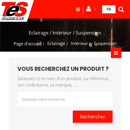
FR
Eclairage / Intérieur / Suspension
Eclairage
Intérieur
Suspension
Page d'accueil
VOUS RECHERCHEZ UN PRODUIT ?
Saisissez ici le nom d'un produit, sa référence,
son code-barre, sa marque, ...
Rechercher