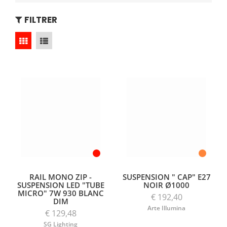
FILTRER
RAIL MONO ZIP -
SUSPENSION " CAP" E27
SUSPENSION LED "TUBE
NOIR Ø1000
MICRO" 7W 930 BLANC
€ 192,40
DIM
Arte Illumina
€ 129,48
SG Lighting