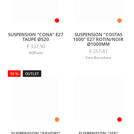
SUSPENSION "CONA" E27
SUSPENSION "COSTAS
TAUPE Ø520
1000" E27 ROTIN/NOIR
Ø1000MM
€ 337,90
€ 251,81
AQForm
Faro Barcelona
50 %
OUTLET
SUSPENSION "FAVORI"
SUSPENSION "ISE"