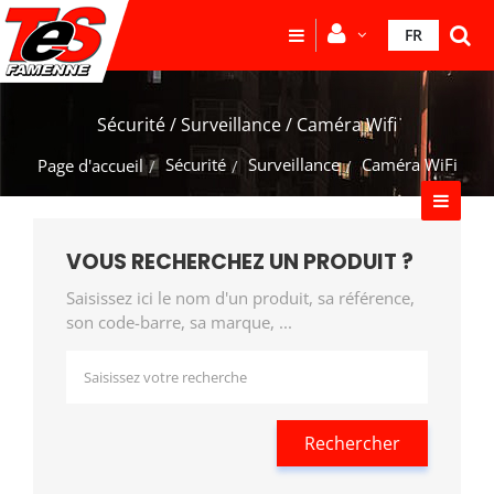
FR
Sécurité / Surveillance / Caméra Wifi
Sécurité
Surveillance
Caméra WiFi
Page d'accueil
VOUS RECHERCHEZ UN PRODUIT ?
Saisissez ici le nom d'un produit, sa référence,
son code-barre, sa marque, ...
Rechercher