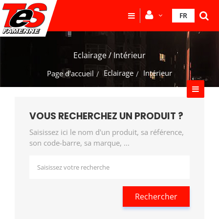
FR
Eclairage / Intérieur
Eclairage
Intérieur
Page d'accueil
VOUS RECHERCHEZ UN PRODUIT ?
Saisissez ici le nom d'un produit, sa référence,
son code-barre, sa marque, ...
Rechercher