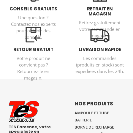
CONSEILS GRATUITS
RETRAIT EN
MAGASIN
Une question ?
Retirez gratuitement
Contactez nos experts
votre commande en
pour obtenir des
magasin.
conseils.
RETOUR GRATUIT
LIVRAISON RAPIDE
Votre produit ne
Les commandes
convient pas ?
(produits en stock) sont
Retournez-le en
expédiées dans les 24h.
magasin.
NOS PRODUITS
AMPOULE ET TUBE
BATTERIE
TES Famenne, votre
BORNE DE RECHARGE
spécialiste en