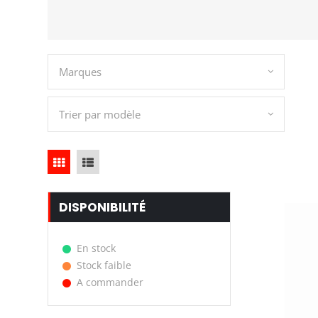
Marques
Trier par modèle
DISPONIBILITÉ
En stock
Stock faible
A commander