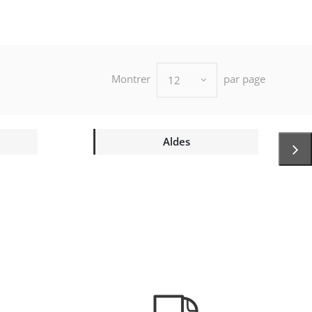
Montrer
par page
12
Aldes