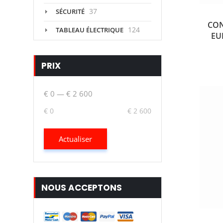
37
SÉCURITÉ
CON
124
TABLEAU ÉLECTRIQUE
EU
PRIX
€ 0
—
€ 2 600
€ 0
€ 2 600
Actualiser
NOUS ACCEPTONS