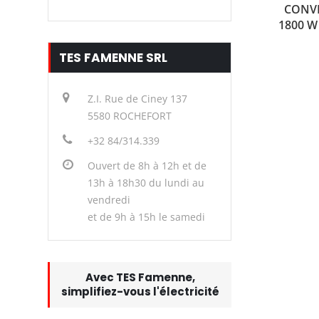
CONVE
1800 W
TES FAMENNE SRL
Z.I. Rue de Ciney 137
5580 ROCHEFORT
+32 84/314.339
Ouvert de 8h à 12h et de
13h à 18h30 du lundi au
vendredi
et de 9h à 15h le samedi
Avec TES Famenne,
simplifiez-vous l'électricité