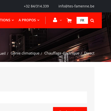
+32 84/314.339
info@tes-famenne.be
CTIONS
A PROPOS
FR
Génie climatique
Chauffage électrique
Direct
ueil