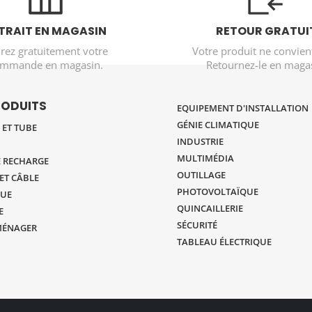
TRAIT EN MAGASIN
RETOUR GRATUI
irez gratuitement votre
Votre produit ne convien
mmande en magasin.
Retournez-le en magas
RODUITS
EQUIPEMENT D'INSTALLATION
GÉNIE CLIMATIQUE
ET TUBE
INDUSTRIE
MULTIMÉDIA
 RECHARGE
OUTILLAGE
ET CÂBLE
PHOTOVOLTAÏQUE
UE
QUINCAILLERIE
E
SÉCURITÉ
MÉNAGER
TABLEAU ÉLECTRIQUE