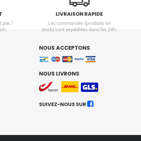
T
LIVRAISON RAPIDE
t pas ?
Les commandes (produits en
in.
stock) sont expédiées dans les 24h.
NOUS ACCEPTONS
NOUS LIVRONS
SUIVEZ-NOUS SUR