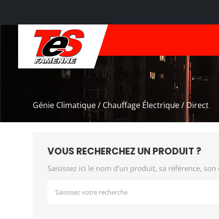
Génie Climatique / Chauffage Électrique / Direct
VOUS RECHERCHEZ UN PRODUIT ?
Saisissez ici le nom d'un produit, sa référence, son