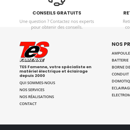
CONSEILS GRATUITS
RE
Une question ? Contactez nos experts
Ret
pour obtenir des conseils.
co
NOS P
AMPOULE 
BATTERIE
TES Famenne, votre spécialiste en
BORNE DE
matériel électrique et éclairage
CONDUIT 
depuis 2000
DOMOTIQ
QUI SOMMES-NOUS
ECLAIRAG
NOS SERVICES
ELECTRO
NOS RÉALISATIONS
CONTACT