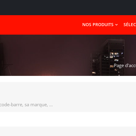
NOS PRODUITS
SÉLE
Page d'acc
 code-barre, sa marque, ...