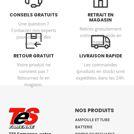
CONSEILS GRATUITS
RETRAIT EN
MAGASIN
Une question ?
Retirez gratuitement
Contactez nos experts
votre commande en
pour obtenir des
magasin.
conseils.
RETOUR GRATUIT
LIVRAISON RAPIDE
Votre produit ne
Les commandes
convient pas ?
(produits en stock) sont
Retournez-le en
expédiées dans les 24h.
magasin.
NOS PRODUITS
AMPOULE ET TUBE
BATTERIE
TES Famenne, votre
BORNE DE RECHARGE