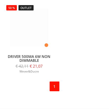
50 %
OUTLET
DRIVER 500MA 6W NON
DIMMABLE
€ 42,11
€ 21,07
Wever&Ducre
1