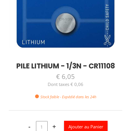
PILE LITHIUM - 1/3N - CR11108
€ 6,05
Dont taxes € 0,06
Stock faible - Expédié dans les 24h
-
+
Ajouter au Panier