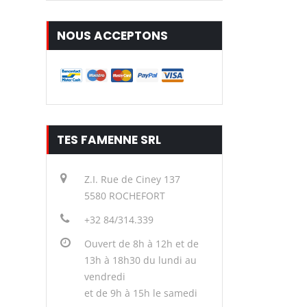
NOUS ACCEPTONS
TES FAMENNE SRL
Z.I. Rue de Ciney 137
5580 ROCHEFORT
+32 84/314.339
Ouvert de 8h à 12h et de
13h à 18h30 du lundi au
vendredi
et de 9h à 15h le samedi