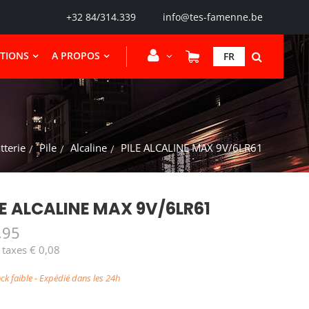
+32 84/314.339
info@tes-famenne.be
CTIONS
A PROPOS
FR
tterie
Pile
Alcaline
PILE ALCALINE MAX 9V/6LR61
LE ALCALINE MAX 9V/6LR61
,95
 taxes € 0,08
ck faible - Expédié dans les 24h