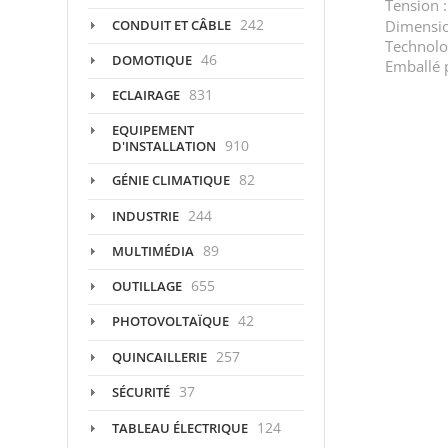
Tension :
242
CONDUIT ET CÂBLE
Dimensio
Technolog
46
DOMOTIQUE
Emballé p
831
ECLAIRAGE
EQUIPEMENT
910
D'INSTALLATION
82
GÉNIE CLIMATIQUE
244
INDUSTRIE
89
MULTIMÉDIA
655
OUTILLAGE
42
PHOTOVOLTAÏQUE
257
QUINCAILLERIE
37
SÉCURITÉ
124
TABLEAU ÉLECTRIQUE