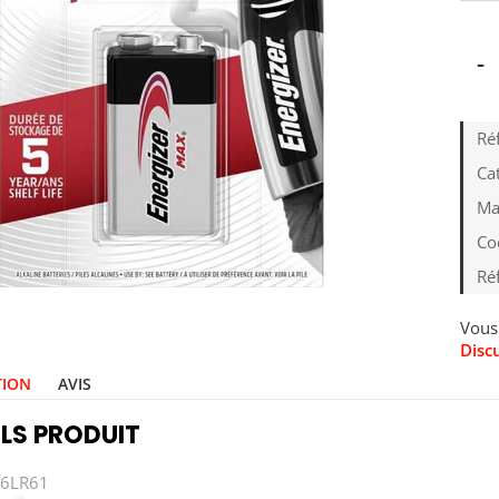
-
Ré
Cat
Ma
Co
Ré
Vous 
Disc
TION
AVIS
LS PRODUIT
 6LR61