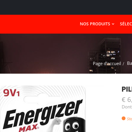
NOS PRODUITS
SÉLE
Ba
Page d'accueil
PI
€ 6
Dont
Sto