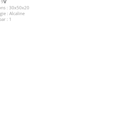
 9
V
ns : 30x50x20
ie : Alcaline
ar : 1