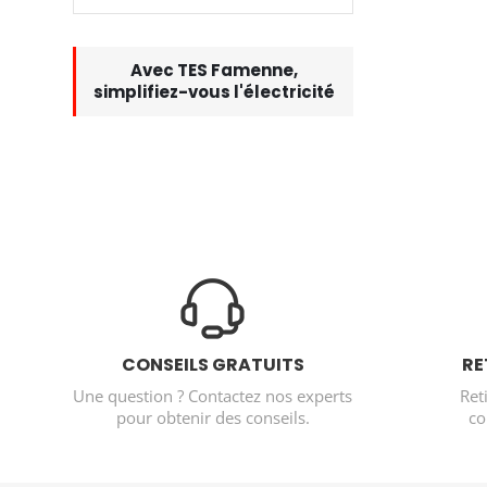
Avec TES Famenne,
simplifiez-vous l'électricité
CONSEILS GRATUITS
RE
Une question ? Contactez nos experts
Ret
pour obtenir des conseils.
co