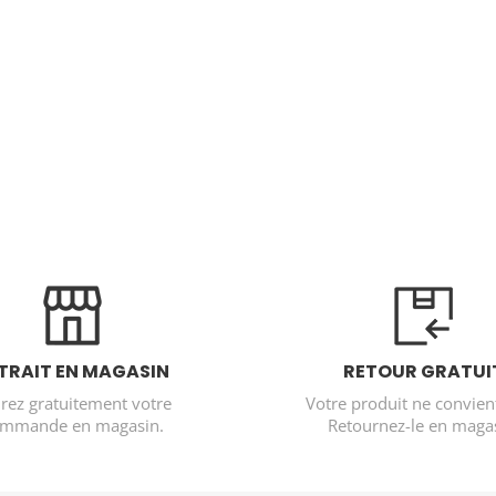
TRAIT EN MAGASIN
RETOUR GRATUI
irez gratuitement votre
Votre produit ne convien
mmande en magasin.
Retournez-le en magas