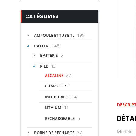
CATÉGORIES
199
AMPOULE ET TUBE TL
48
BATTERIE
5
BATTERIE
43
PILE
22
ALCALINE
1
CHARGEUR
4
INDUSTRIELLE
DESCRIP
11
LITHIUM
DÉTAI
5
RECHARGEABLE
Modèle :
37
BORNE DE RECHARGE