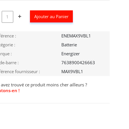
+
Ajouter au Panier
férence :
ENEMAX9VBL1
égorie :
Batterie
rque :
Energizer
de-barre :
7638900426663
férence fournisseur :
MAX9VBL1
avez trouvé ce produit moins cher ailleurs ?
utons-en !