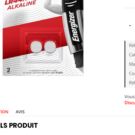
-
Ré
Cat
Ma
Co
Ré
Vous 
Disc
TION
AVIS
LS PRODUIT