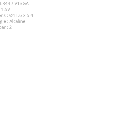
 LR44 / V13GA
 1.5V
ns : Ø11.6 x 5.4
ie : Alcaline
ar : 2