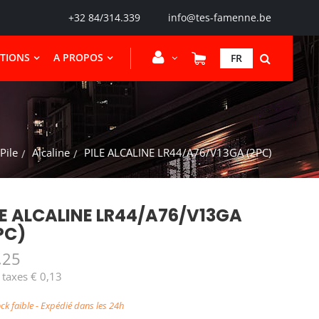
+32 84/314.339
info@tes-famenne.be
CTIONS
A PROPOS
FR
Pile
Alcaline
PILE ALCALINE LR44/A76/V13GA (2PC)
LE ALCALINE LR44/A76/V13GA
PC)
,25
 taxes € 0,13
ck faible - Expédié dans les 24h