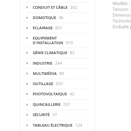
Modèle :
242
CONDUIT ET CÂBLE
Tension :
Dimensio
46
DOMOTIQUE
Technolog
Emballé p
831
ECLAIRAGE
EQUIPEMENT
910
D'INSTALLATION
82
GÉNIE CLIMATIQUE
244
INDUSTRIE
89
MULTIMÉDIA
655
OUTILLAGE
42
PHOTOVOLTAÏQUE
257
QUINCAILLERIE
37
SÉCURITÉ
124
TABLEAU ÉLECTRIQUE