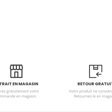
TRAIT EN MAGASIN
RETOUR GRATUI
irez gratuitement votre
Votre produit ne convien
mmande en magasin.
Retournez-le en magas