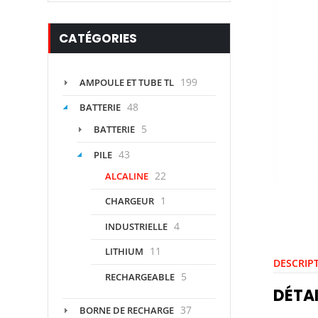
CATÉGORIES
199
AMPOULE ET TUBE TL
48
BATTERIE
5
BATTERIE
43
PILE
22
ALCALINE
1
CHARGEUR
4
INDUSTRIELLE
11
LITHIUM
DESCRIP
5
RECHARGEABLE
DÉTAI
37
BORNE DE RECHARGE