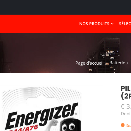
NOS PRODUITS
SÉLE
Batterie
Page d'accueil
PI
(2
€ 3
Dont
Sto