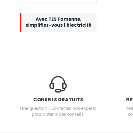
Avec TES Famenne,
simplifiez-vous l'électricité
CONSEILS GRATUITS
RE
Une question ? Contactez nos experts
Ret
pour obtenir des conseils.
co