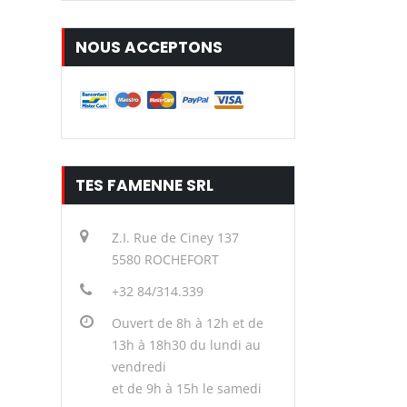
NOUS ACCEPTONS
TES FAMENNE SRL
Z.I. Rue de Ciney 137
5580 ROCHEFORT
+32 84/314.339
Ouvert de 8h à 12h et de
13h à 18h30 du lundi au
vendredi
et de 9h à 15h le samedi