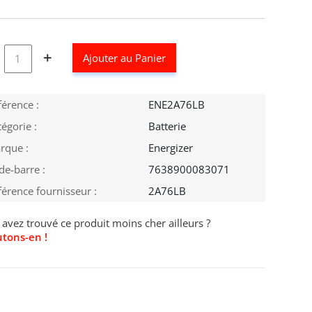
+
Ajouter au Panier
férence :
ENE2A76LB
égorie :
Batterie
rque :
Energizer
de-barre :
7638900083071
férence fournisseur :
2A76LB
avez trouvé ce produit moins cher ailleurs ?
utons-en !