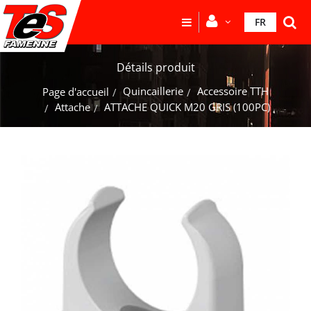
FR
Détails produit
Quincaillerie
Accessoire TTH
Page d'accueil
Attache
ATTACHE QUICK M20 GRIS (100PC)