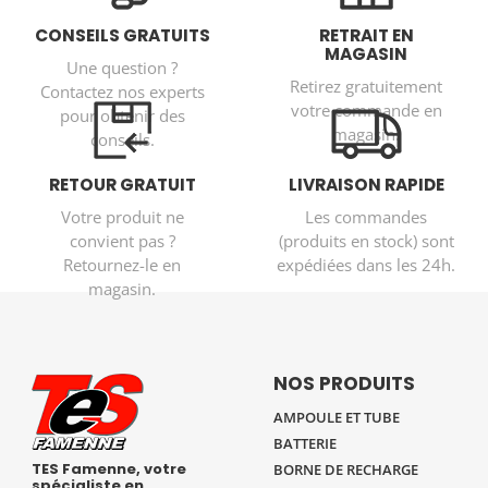
CONSEILS GRATUITS
RETRAIT EN
MAGASIN
Une question ?
Retirez gratuitement
Contactez nos experts
votre commande en
pour obtenir des
magasin.
conseils.
RETOUR GRATUIT
LIVRAISON RAPIDE
Votre produit ne
Les commandes
convient pas ?
(produits en stock) sont
Retournez-le en
expédiées dans les 24h.
magasin.
NOS PRODUITS
AMPOULE ET TUBE
BATTERIE
TES Famenne, votre
BORNE DE RECHARGE
spécialiste en