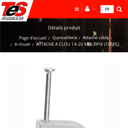
FR
Détails produit
Quincaillerie
Attache câble
Page d'accueil
A clouer
ATTACHE A CLOU 14-20 MULTIFIX (100PC)