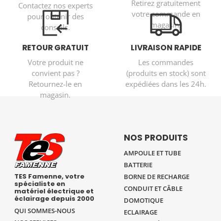
Retirez gratuitement
Contactez nos experts
votre commande en
pour obtenir des
magasin.
conseils.
RETOUR GRATUIT
LIVRAISON RAPIDE
Votre produit ne
Les commandes
convient pas ?
(produits en stock) sont
Retournez-le en
expédiées dans les 24h.
magasin.
NOS PRODUITS
AMPOULE ET TUBE
BATTERIE
TES Famenne, votre
BORNE DE RECHARGE
spécialiste en
CONDUIT ET CÂBLE
matériel électrique et
éclairage depuis 2000
DOMOTIQUE
QUI SOMMES-NOUS
ECLAIRAGE