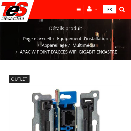
FR
Détails produit
Equipement d'installation
Page d'accueil
Appareillage
Multimédia
APAC W POINT D’ACCES WIFI GIGABIT ENCASTRE
OUTLET