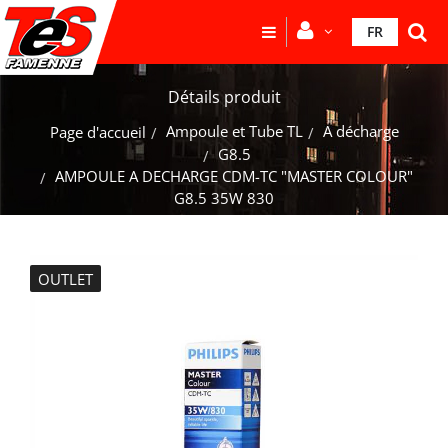
FR
Détails produit
Ampoule et Tube TL
A décharge
Page d'accueil
G8.5
AMPOULE A DECHARGE CDM-TC "MASTER COLOUR"
G8.5 35W 830
OUTLET