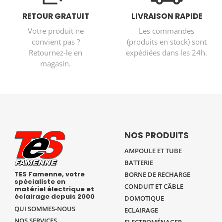
RETOUR GRATUIT
LIVRAISON RAPIDE
Votre produit ne
Les commandes
convient pas ?
(produits en stock) sont
Retournez-le en
expédiées dans les 24h.
magasin.
NOS PRODUITS
AMPOULE ET TUBE
BATTERIE
TES Famenne, votre
BORNE DE RECHARGE
spécialiste en
CONDUIT ET CÂBLE
matériel électrique et
éclairage depuis 2000
DOMOTIQUE
QUI SOMMES-NOUS
ECLAIRAGE
NOS SERVICES
ELECTROMÉNAGER