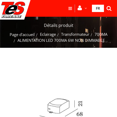
FR
Détails produit
Eclairage
Transformateur
700MA
Page d'accueil
ALIMENTATION LED 700MA 6W NON DIMMABLE