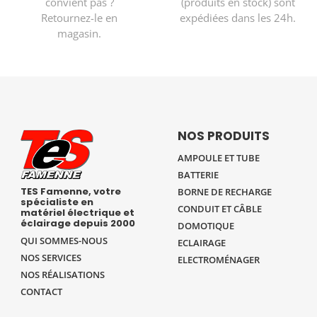
convient pas ?
(produits en stock) sont
Retournez-le en
expédiées dans les 24h.
magasin.
NOS PRODUITS
AMPOULE ET TUBE
BATTERIE
TES Famenne, votre
BORNE DE RECHARGE
spécialiste en
CONDUIT ET CÂBLE
matériel électrique et
éclairage depuis 2000
DOMOTIQUE
QUI SOMMES-NOUS
ECLAIRAGE
NOS SERVICES
ELECTROMÉNAGER
NOS RÉALISATIONS
CONTACT