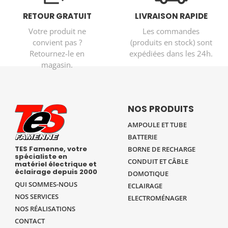
RETOUR GRATUIT
LIVRAISON RAPIDE
Votre produit ne
Les commandes
convient pas ?
(produits en stock) sont
Retournez-le en
expédiées dans les 24h.
magasin.
NOS PRODUITS
AMPOULE ET TUBE
BATTERIE
TES Famenne, votre
BORNE DE RECHARGE
spécialiste en
CONDUIT ET CÂBLE
matériel électrique et
éclairage depuis 2000
DOMOTIQUE
QUI SOMMES-NOUS
ECLAIRAGE
NOS SERVICES
ELECTROMÉNAGER
NOS RÉALISATIONS
CONTACT