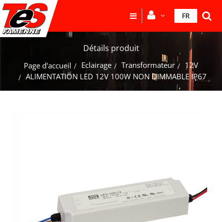
FR
Détails produit
Eclairage
Transformateur
12V
Page d'accueil
ALIMENTATION LED 12V 100W NON DIMMABLE IP67