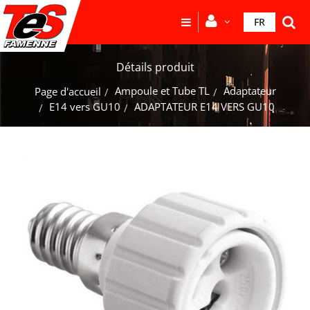
FR
Détails produit
Ampoule et Tube TL
Adaptateur
Page d'accueil
E14 vers GU10
ADAPTATEUR E14 VERS GU10