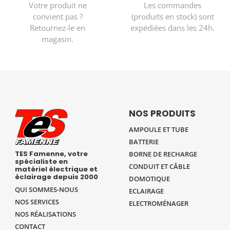
Votre produit ne
Les commandes
convient pas ?
(produits en stock) sont
Retournez-le en
expédiées dans les 24h.
magasin.
NOS PRODUITS
AMPOULE ET TUBE
BATTERIE
TES Famenne, votre
BORNE DE RECHARGE
spécialiste en
CONDUIT ET CÂBLE
matériel électrique et
éclairage depuis 2000
DOMOTIQUE
QUI SOMMES-NOUS
ECLAIRAGE
NOS SERVICES
ELECTROMÉNAGER
NOS RÉALISATIONS
CONTACT