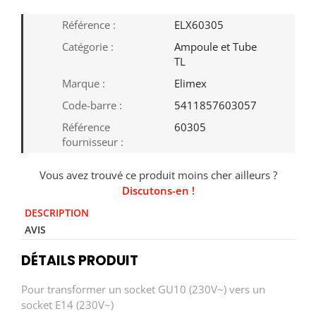
Référence :
ELX60305
Catégorie :
Ampoule et Tube
TL
Marque :
Elimex
Code-barre :
5411857603057
Référence
60305
fournisseur :
Vous avez trouvé ce produit moins cher ailleurs ?
Discutons-en !
DESCRIPTION
AVIS
DÉTAILS PRODUIT
Pour transformer un socket GU10 (230V~) vers un
socket E14 (230V~)