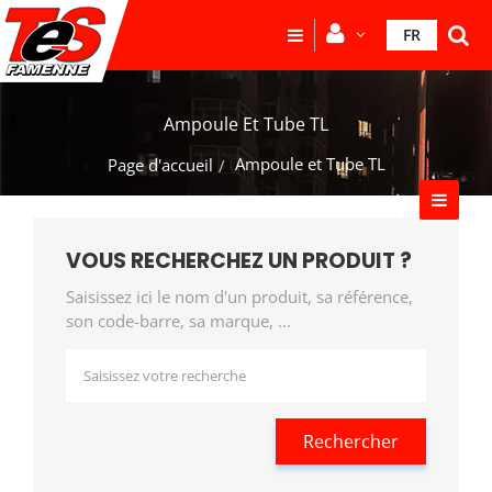
FR
Ampoule Et Tube TL
Ampoule et Tube TL
Page d'accueil
VOUS RECHERCHEZ UN PRODUIT ?
Saisissez ici le nom d'un produit, sa référence,
son code-barre, sa marque, ...
Rechercher