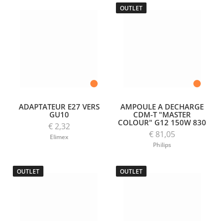
OUTLET
ADAPTATEUR E27 VERS
AMPOULE A DECHARGE
GU10
CDM-T "MASTER
COLOUR" G12 150W 830
€ 2,32
€ 81,05
Elimex
Philips
OUTLET
OUTLET