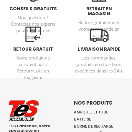
CONSEILS GRATUITS
RETRAIT EN
MAGASIN
Une question ?
Retirez gratuitement
Contactez nos experts
votre commande en
pour obtenir des
magasin.
conseils.
RETOUR GRATUIT
LIVRAISON RAPIDE
Votre produit ne
Les commandes
convient pas ?
(produits en stock) sont
Retournez-le en
expédiées dans les 24h.
magasin.
NOS PRODUITS
AMPOULE ET TUBE
BATTERIE
TES Famenne, votre
BORNE DE RECHARGE
spécialiste en