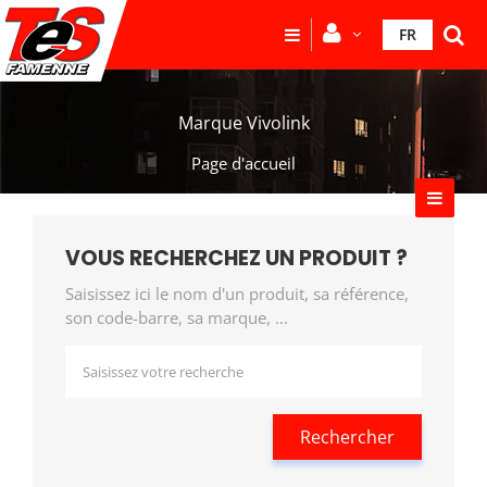
FR
Marque Vivolink
Page d'accueil
VOUS RECHERCHEZ UN PRODUIT ?
Saisissez ici le nom d'un produit, sa référence,
son code-barre, sa marque, ...
Rechercher