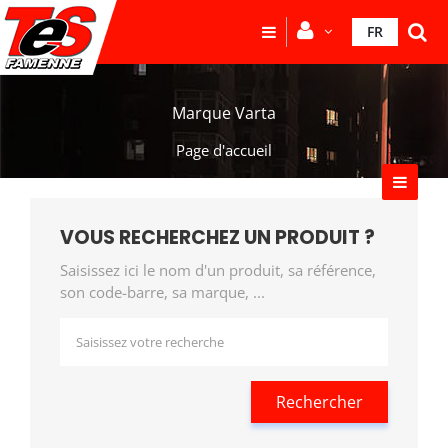
FR
Marque Varta
Page d'accueil
VOUS RECHERCHEZ UN PRODUIT ?
Saisissez ici le nom d'un produit, sa référence,
son code-barre, sa marque, ...
Rechercher