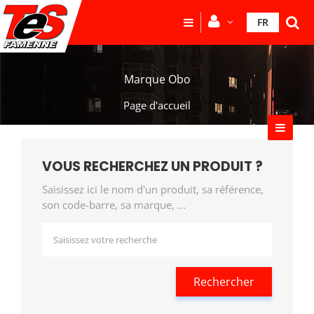
FR
Marque Obo
Page d'accueil
VOUS RECHERCHEZ UN PRODUIT ?
Saisissez ici le nom d'un produit, sa référence,
son code-barre, sa marque, ...
Rechercher