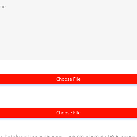
Choose File
Choose File
n, l’article doit impérativement avoir été acheté via TES Famenne.