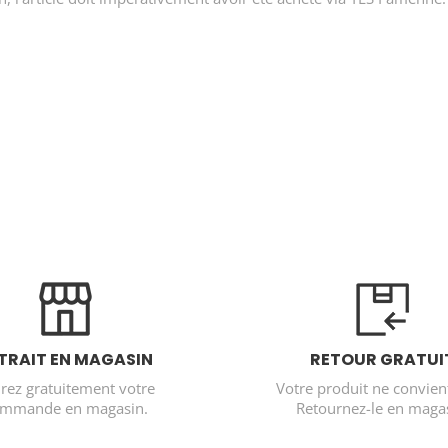
TRAIT EN MAGASIN
RETOUR GRATUI
irez gratuitement votre
Votre produit ne convien
mmande en magasin.
Retournez-le en magas