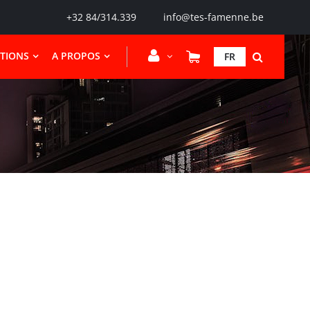
+32 84/314.339
info@tes-famenne.be
CTIONS
A PROPOS
FR