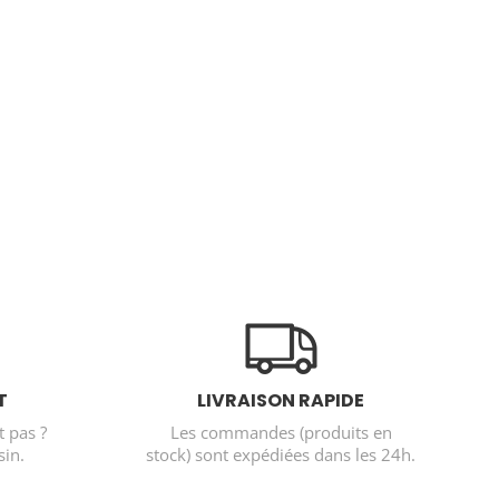
T
LIVRAISON RAPIDE
t pas ?
Les commandes (produits en
in.
stock) sont expédiées dans les 24h.