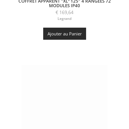
COFFRET APPARENT "XL³ 125" 4 RANGEES 72
MODULES IP40
€ 169,64
Legrand
Ajouter au Panier