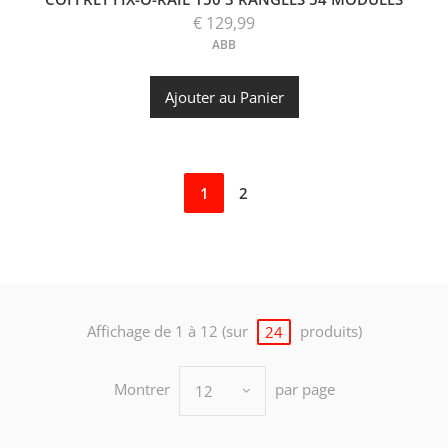
€ 129,99
ABB
Ajouter au Panier
1
2
Affichage de 1 à 12 (sur
produits)
24
Montrer
par page
12