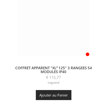
COFFRET APPARENT "XL² 125" 3 RANGEES 54
MODULES IP40
€ 115,77
Legrand
Ajouter au Panier