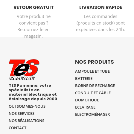
RETOUR GRATUIT
LIVRAISON RAPIDE
Votre produit ne
Les commandes
convient pas ?
(produits en stock) sont
Retournez-le en
expédiées dans les 24h.
magasin.
NOS PRODUITS
AMPOULE ET TUBE
BATTERIE
TES Famenne, votre
BORNE DE RECHARGE
spécialiste en
CONDUIT ET CÂBLE
matériel électrique et
éclairage depuis 2000
DOMOTIQUE
QUI SOMMES-NOUS
ECLAIRAGE
NOS SERVICES
ELECTROMÉNAGER
NOS RÉALISATIONS
CONTACT