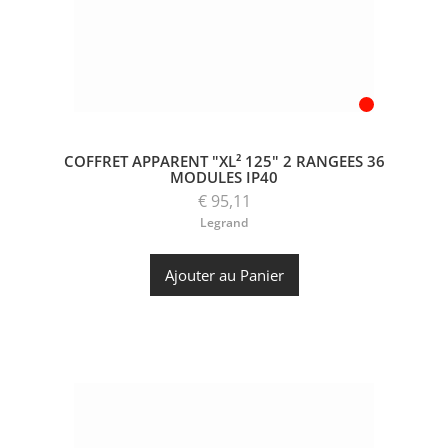
COFFRET APPARENT "XL² 125" 2 RANGEES 36
MODULES IP40
€ 95,11
Legrand
Ajouter au Panier