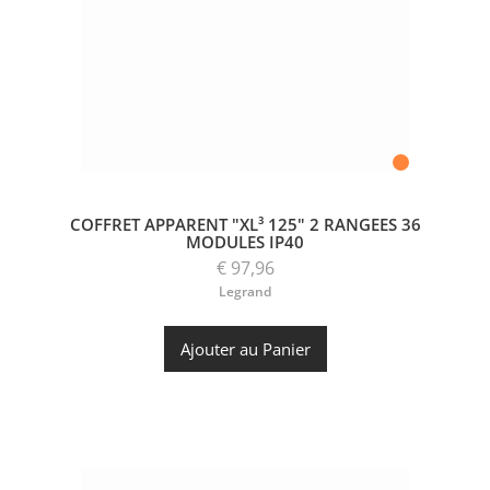
COFFRET APPARENT "XL³ 125" 2 RANGEES 36
MODULES IP40
€ 97,96
Legrand
Ajouter au Panier