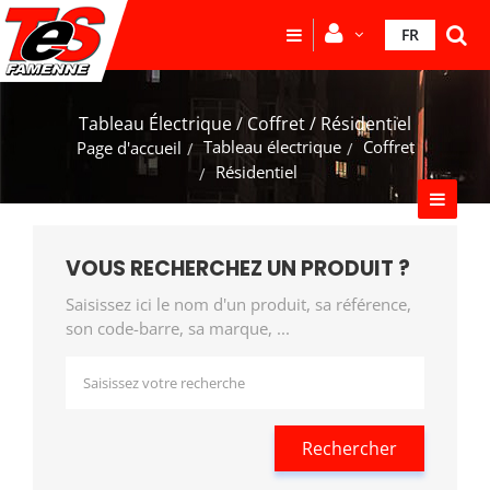
FR
Tableau Électrique / Coffret / Résidentiel
Tableau électrique
Coffret
Page d'accueil
Résidentiel
VOUS RECHERCHEZ UN PRODUIT ?
Saisissez ici le nom d'un produit, sa référence,
son code-barre, sa marque, ...
Rechercher