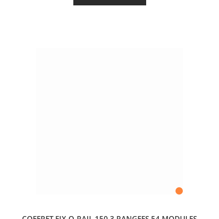
COFFRET FIX-O-RAIL 150 3 RANGEES 54 MODULES