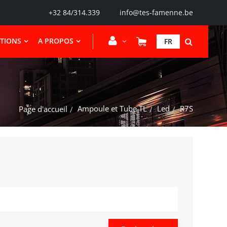
+32 84/314.339
info@tes-famenne.be
CTIONS
A PROPOS
FR
Ampoule et Tube TL
Led
R7S
Page d'accueil