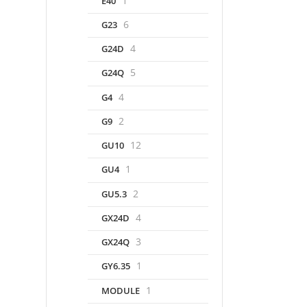
1
E40
6
G23
4
G24D
5
G24Q
4
G4
2
G9
12
GU10
1
GU4
2
GU5.3
4
GX24D
3
GX24Q
1
GY6.35
1
MODULE