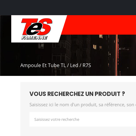
Ampoule Et Tube TL / Led / R7S
VOUS RECHERCHEZ UN PRODUIT ?
Saisissez ici le nom d'un produit, sa référence, son