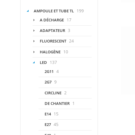
199
AMPOULE ET TUBE TL
17
A DÉCHARGE
3
ADAPTATEUR
24
FLUORESCENT
10
HALOGÈNE
137
LED
4
2G11
9
2G7
2
CIRCLINE
1
DE CHANTIER
15
E14
45
E27