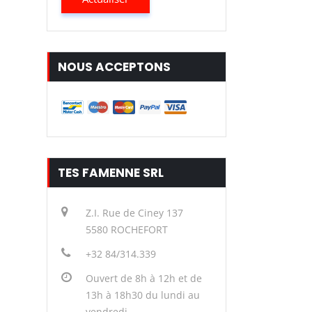
NOUS ACCEPTONS
TES FAMENNE SRL
Z.I. Rue de Ciney 137
5580 ROCHEFORT
+32 84/314.339
Ouvert de 8h à 12h et de
13h à 18h30 du lundi au
vendredi