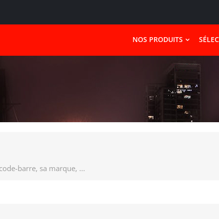
NOS PRODUITS
SÉLE
 code-barre, sa marque, ...