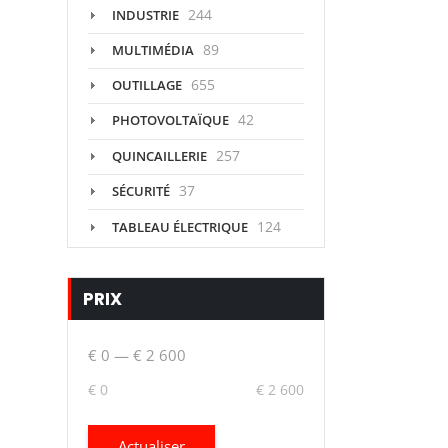
244
INDUSTRIE
89
MULTIMÉDIA
655
OUTILLAGE
42
PHOTOVOLTAÏQUE
257
QUINCAILLERIE
37
SÉCURITÉ
124
TABLEAU ÉLECTRIQUE
PRIX
€ 0
—
€ 2 600
€ 0
€ 2 600
Actualiser