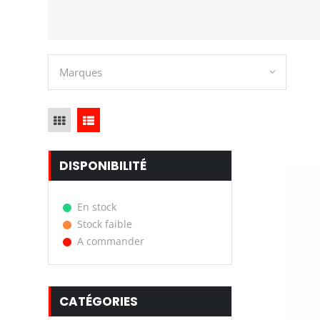
Marques
DISPONIBILITÉ
En stock
Stock faible
A commander
CATÉGORIES