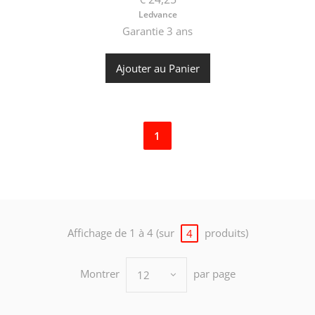
Ledvance
Garantie 3 ans
Ajouter au Panier
1
Affichage de 1 à 4 (sur
produits)
4
Montrer
par page
12