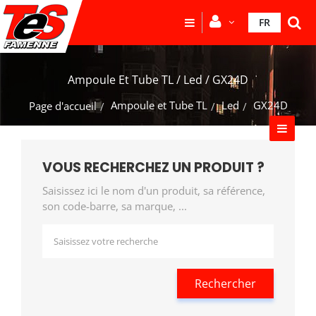
FR
Ampoule Et Tube TL / Led / GX24D
Ampoule et Tube TL
Led
GX24D
Page d'accueil
VOUS RECHERCHEZ UN PRODUIT ?
Saisissez ici le nom d'un produit, sa référence,
son code-barre, sa marque, ...
Rechercher