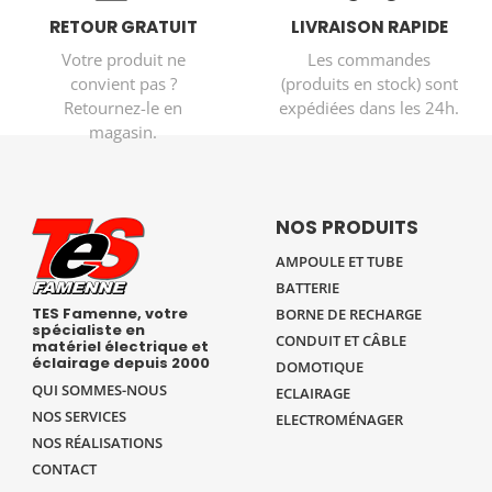
RETOUR GRATUIT
LIVRAISON RAPIDE
Votre produit ne
Les commandes
convient pas ?
(produits en stock) sont
Retournez-le en
expédiées dans les 24h.
magasin.
NOS PRODUITS
AMPOULE ET TUBE
BATTERIE
TES Famenne, votre
BORNE DE RECHARGE
spécialiste en
CONDUIT ET CÂBLE
matériel électrique et
éclairage depuis 2000
DOMOTIQUE
QUI SOMMES-NOUS
ECLAIRAGE
NOS SERVICES
ELECTROMÉNAGER
NOS RÉALISATIONS
CONTACT