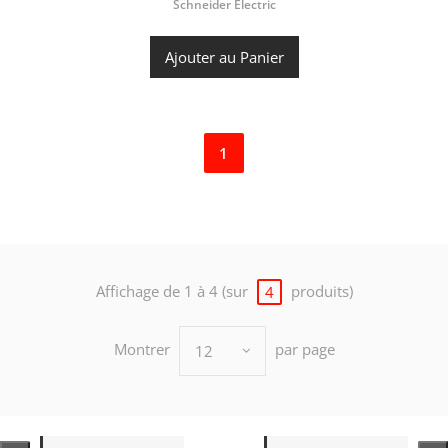
Schneider Electric
Ajouter au Panier
1
Affichage de 1 à 4 (sur
produits)
4
Montrer
par page
12