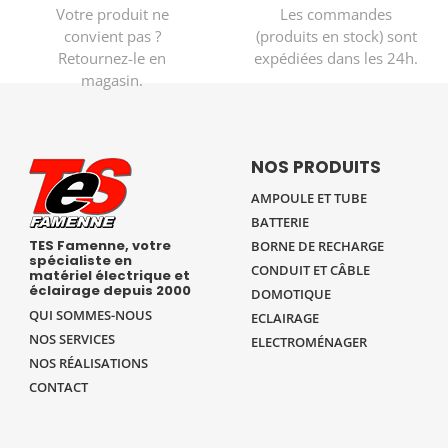
Votre produit ne
Les commandes
convient pas ?
(produits en stock) sont
Retournez-le en
expédiées dans les 24h.
magasin.
NOS PRODUITS
AMPOULE ET TUBE
BATTERIE
TES Famenne, votre
BORNE DE RECHARGE
spécialiste en
CONDUIT ET CÂBLE
matériel électrique et
éclairage depuis 2000
DOMOTIQUE
QUI SOMMES-NOUS
ECLAIRAGE
NOS SERVICES
ELECTROMÉNAGER
NOS RÉALISATIONS
CONTACT