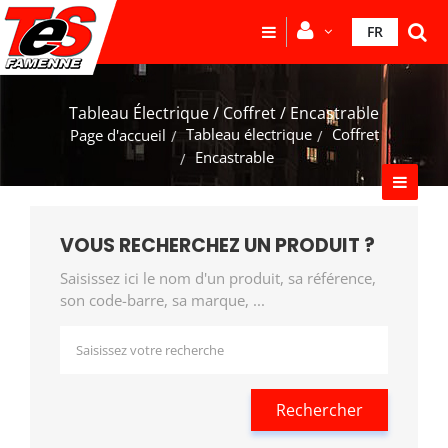
FR
Tableau Électrique / Coffret / Encastrable
Tableau électrique
Coffret
Page d'accueil
Encastrable
VOUS RECHERCHEZ UN PRODUIT ?
Saisissez ici le nom d'un produit, sa référence,
son code-barre, sa marque, ...
Rechercher