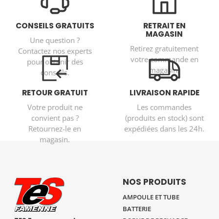
CONSEILS GRATUITS
RETRAIT EN
MAGASIN
Une question ?
Retirez gratuitement
Contactez nos experts
votre commande en
pour obtenir des
magasin.
conseils.
RETOUR GRATUIT
LIVRAISON RAPIDE
Votre produit ne
Les commandes
convient pas ?
(produits en stock) sont
Retournez-le en
expédiées dans les 24h.
magasin.
NOS PRODUITS
AMPOULE ET TUBE
BATTERIE