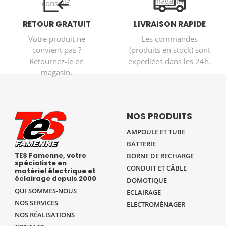
magasin.
conseils.
RETOUR GRATUIT
LIVRAISON RAPIDE
Votre produit ne
Les commandes
convient pas ?
(produits en stock) sont
Retournez-le en
expédiées dans les 24h.
magasin.
NOS PRODUITS
AMPOULE ET TUBE
BATTERIE
TES Famenne, votre
BORNE DE RECHARGE
spécialiste en
CONDUIT ET CÂBLE
matériel électrique et
éclairage depuis 2000
DOMOTIQUE
QUI SOMMES-NOUS
ECLAIRAGE
NOS SERVICES
ELECTROMÉNAGER
NOS RÉALISATIONS