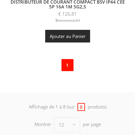
DISTRIBUTEUR DE COURANT COMPACT BSV IP44 CEE
5P 16A 1M 5G2,5
€ 126,81
Brennenstuhl
Ajouter au Panier
1
Affichage de 1 à 8 (sur
produits)
8
Montrer
par page
12