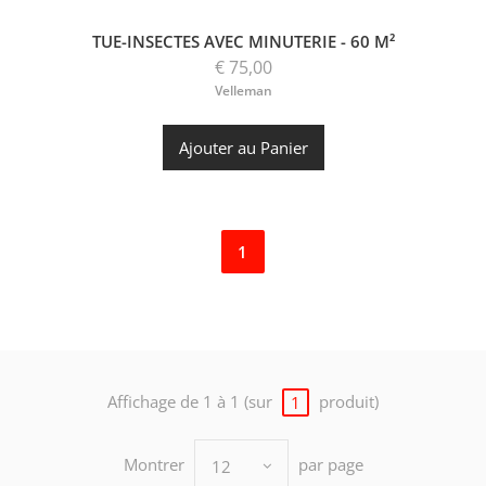
TUE-INSECTES AVEC MINUTERIE - 60 M²
€ 75,00
Velleman
Ajouter au Panier
1
Affichage de 1 à 1 (sur
produit)
1
Montrer
par page
12