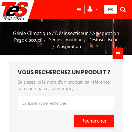
FR
Génie Climatique / Désinsectiseur / A Aspiration
Génie climatique
Désinsectiseur
Page d'accueil
A aspiration
VOUS RECHERCHEZ UN PRODUIT ?
Saisissez ici le nom d'un produit, sa référence,
son code-barre, sa marque, ...
Rechercher