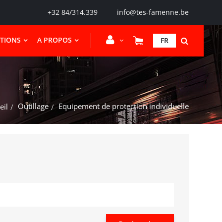
+32 84/314.339
info@tes-famenne.be
CTIONS
A PROPOS
FR
Outillage
Equipement de protection individuelle
eil