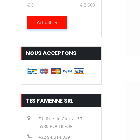
€ 0
€ 2 600
Actualiser
NOUS ACCEPTONS
TES FAMENNE SRL
Z.I. Rue de Ciney 137
5580 ROCHEFORT
+32 84/314.339