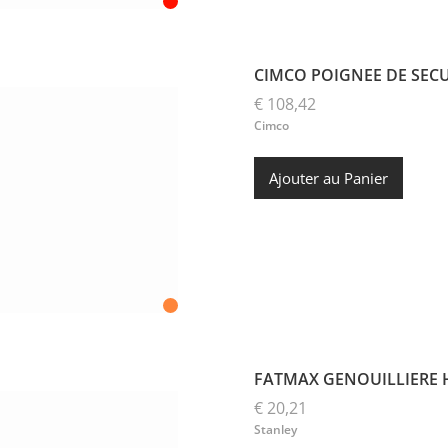
CIMCO POIGNEE DE SECU
€ 108,42
Cimco
Ajouter au Panier
FATMAX GENOUILLIERE 
€ 20,21
Stanley