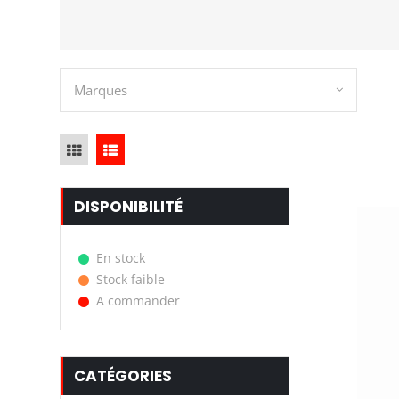
Marques
DISPONIBILITÉ
En stock
Stock faible
A commander
CATÉGORIES