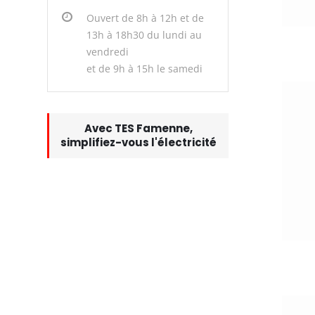
Ouvert de 8h à 12h et de
13h à 18h30 du lundi au
vendredi
et de 9h à 15h le samedi
Avec TES Famenne,
simplifiez-vous l'électricité