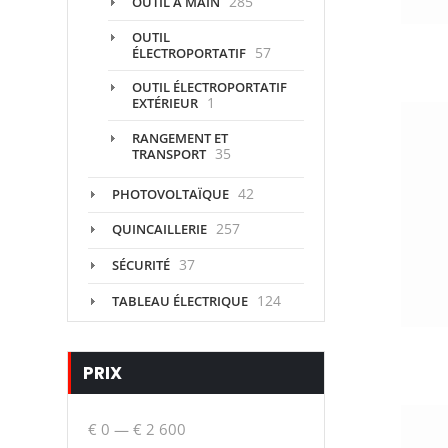
285
OUTIL À MAIN
OUTIL
57
ÉLECTROPORTATIF
OUTIL ÉLECTROPORTATIF
1
EXTÉRIEUR
RANGEMENT ET
35
TRANSPORT
42
PHOTOVOLTAÏQUE
257
QUINCAILLERIE
37
SÉCURITÉ
124
TABLEAU ÉLECTRIQUE
PRIX
€ 0
—
€ 2 600