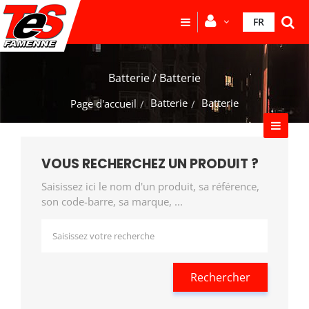
FR
Batterie / Batterie
Batterie
Batterie
Page d'accueil
VOUS RECHERCHEZ UN PRODUIT ?
Saisissez ici le nom d'un produit, sa référence,
son code-barre, sa marque, ...
Rechercher