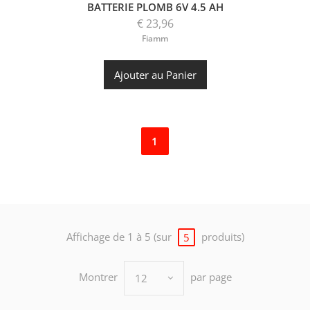
BATTERIE PLOMB 6V 4.5 AH
€ 23,96
Fiamm
Ajouter au Panier
1
Affichage de 1 à 5 (sur
produits)
5
Montrer
par page
12