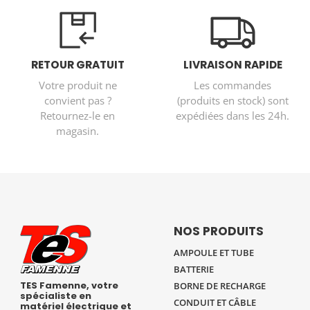
RETOUR GRATUIT
LIVRAISON RAPIDE
Votre produit ne
Les commandes
convient pas ?
(produits en stock) sont
Retournez-le en
expédiées dans les 24h.
magasin.
NOS PRODUITS
AMPOULE ET TUBE
BATTERIE
TES Famenne, votre
BORNE DE RECHARGE
spécialiste en
CONDUIT ET CÂBLE
matériel électrique et