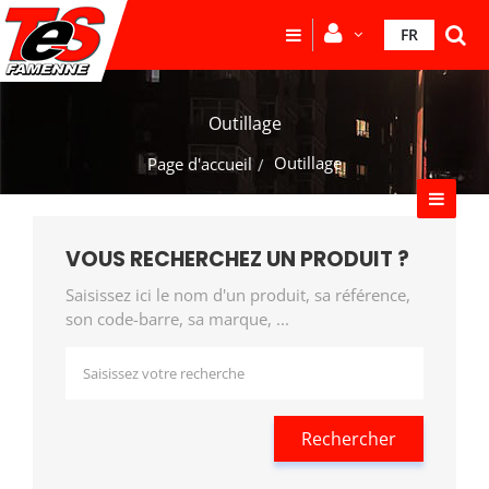
FR
Outillage
Outillage
Page d'accueil
VOUS RECHERCHEZ UN PRODUIT ?
Saisissez ici le nom d'un produit, sa référence,
son code-barre, sa marque, ...
Rechercher