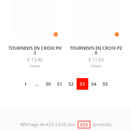
TOURNEVIS EN CROIX PH
TOURNEVIS EN CROIX PZ
2
0
€ 13,46
€ 11,65
Cimco
Cimco
1
...
50
51
52
53
54
55
Affichage de 625 à 636 (sur
produits)
655