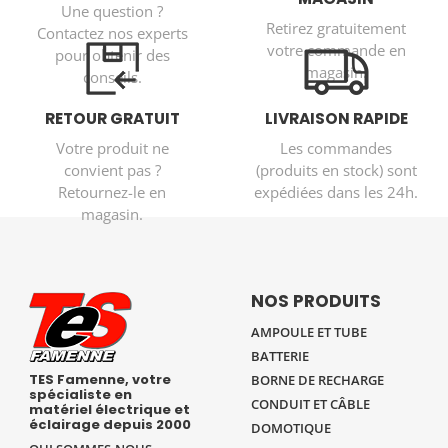
Une question ?
Retirez gratuitement
Contactez nos experts
votre commande en
pour obtenir des
magasin.
conseils.
RETOUR GRATUIT
LIVRAISON RAPIDE
Votre produit ne
Les commandes
convient pas ?
(produits en stock) sont
Retournez-le en
expédiées dans les 24h.
magasin.
NOS PRODUITS
AMPOULE ET TUBE
BATTERIE
TES Famenne, votre
BORNE DE RECHARGE
spécialiste en
CONDUIT ET CÂBLE
matériel électrique et
éclairage depuis 2000
DOMOTIQUE