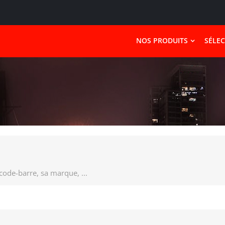
NOS PRODUITS
SÉLE
 code-barre, sa marque, ...