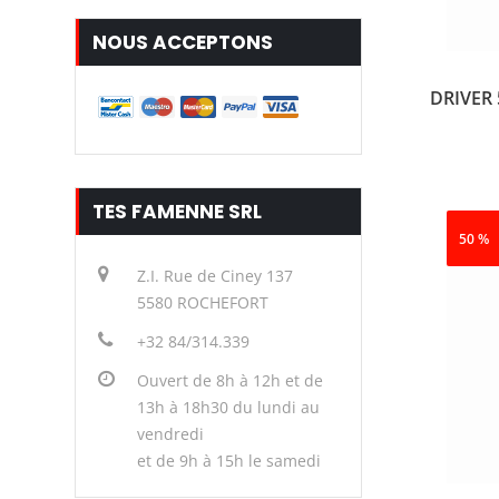
NOUS ACCEPTONS
DRIVER
TES FAMENNE SRL
50 %
Z.I. Rue de Ciney 137
5580 ROCHEFORT
+32 84/314.339
Ouvert de 8h à 12h et de
13h à 18h30 du lundi au
vendredi
et de 9h à 15h le samedi