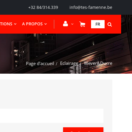
+32 84/314.339
info@tes-famenne.be
CTIONS
A PROPOS
FR
Eclairage
Wever&Ducre
Page d'accueil