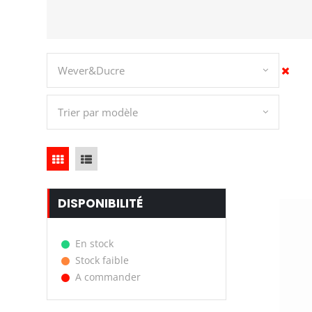
Wever&Ducre
Trier par modèle
DISPONIBILITÉ
En stock
Stock faible
A commander