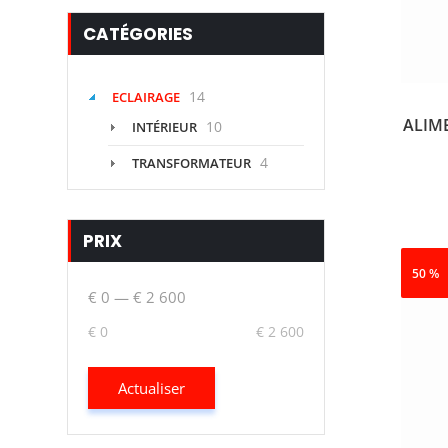
CATÉGORIES
14
ECLAIRAGE
ALIM
10
INTÉRIEUR
4
TRANSFORMATEUR
PRIX
50 %
€ 0
—
€ 2 600
€ 0
€ 2 600
Actualiser