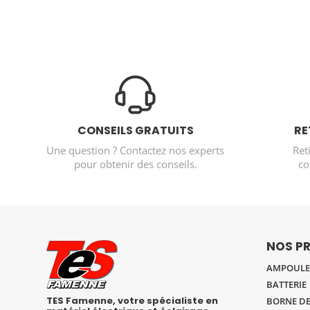
CONSEILS GRATUITS
RE
Une question ? Contactez nos experts
Ret
pour obtenir des conseils.
co
NOS P
AMPOULE 
BATTERIE
TES Famenne, votre spécialiste en
BORNE DE