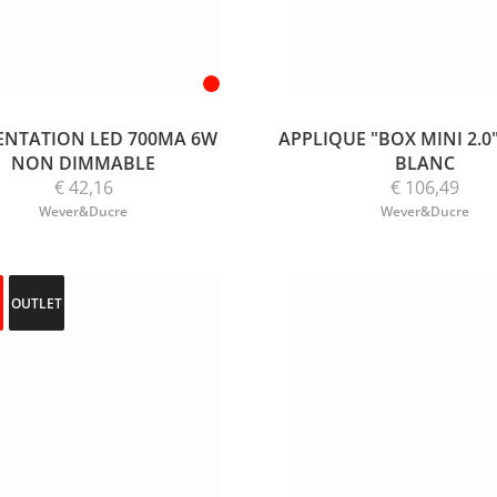
ENTATION LED 700MA 6W
APPLIQUE "BOX MINI 2.0
NON DIMMABLE
BLANC
€ 42,16
€ 106,49
Wever&Ducre
Wever&Ducre
OUTLET