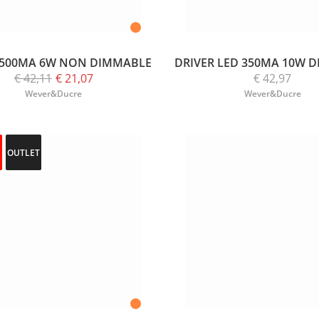
 500MA 6W NON DIMMABLE
DRIVER LED 350MA 10W 
€ 42,11
€ 21,07
€ 42,97
Wever&Ducre
Wever&Ducre
OUTLET