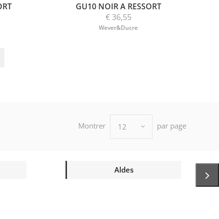
ORT
GU10 NOIR A RESSORT
€ 36,55
Wever&Ducre
Montrer
par page
12
Aldes