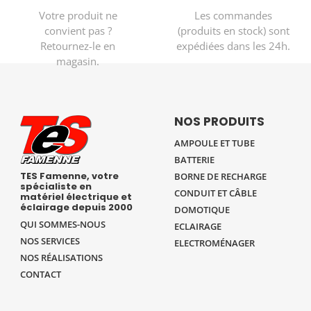
Votre produit ne
Les commandes
convient pas ?
(produits en stock) sont
Retournez-le en
expédiées dans les 24h.
magasin.
NOS PRODUITS
AMPOULE ET TUBE
BATTERIE
TES Famenne, votre
BORNE DE RECHARGE
spécialiste en
CONDUIT ET CÂBLE
matériel électrique et
éclairage depuis 2000
DOMOTIQUE
QUI SOMMES-NOUS
ECLAIRAGE
NOS SERVICES
ELECTROMÉNAGER
NOS RÉALISATIONS
CONTACT