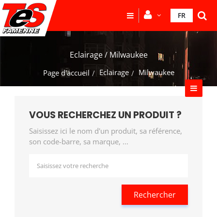
FR
Eclairage / Milwaukee
Eclairage
Milwaukee
Page d'accueil
VOUS RECHERCHEZ UN PRODUIT ?
Saisissez ici le nom d'un produit, sa référence,
son code-barre, sa marque, ...
Rechercher