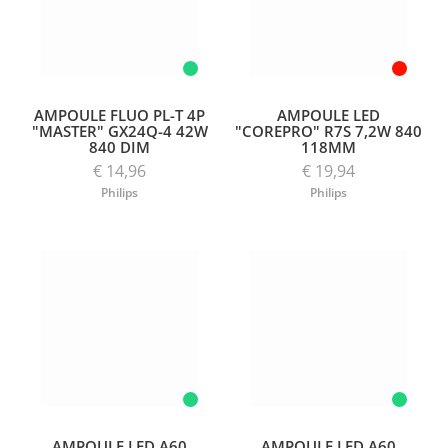
AMPOULE FLUO PL-T 4P
AMPOULE LED
"MASTER" GX24Q-4 42W
"COREPRO" R7S 7,2W 840
840 DIM
118MM
€ 14,96
€ 19,94
Philips
Philips
AMPOULE LED A60
AMPOULE LED A60