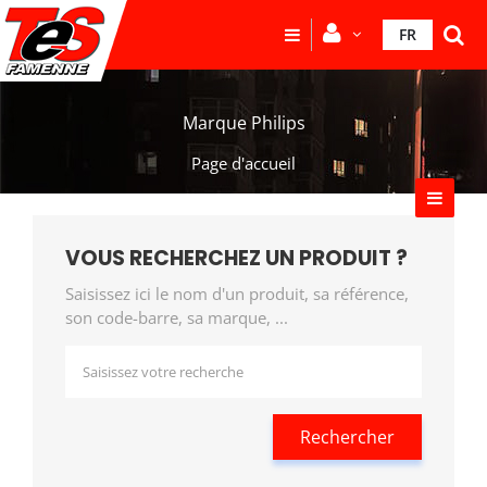
FR
Marque Philips
Page d'accueil
VOUS RECHERCHEZ UN PRODUIT ?
Saisissez ici le nom d'un produit, sa référence,
son code-barre, sa marque, ...
Rechercher