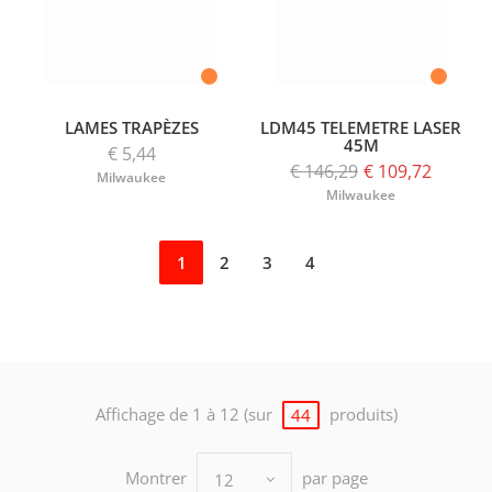
LAMES TRAPÈZES
LDM45 TELEMETRE LASER
45M
€ 5,44
€ 146,29
€ 109,72
Milwaukee
Milwaukee
1
2
3
4
Affichage de 1 à 12 (sur
produits)
44
Montrer
par page
12