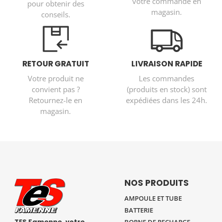
votre commande en
pour obtenir des
magasin.
conseils.
RETOUR GRATUIT
LIVRAISON RAPIDE
Votre produit ne
Les commandes
convient pas ?
(produits en stock) sont
Retournez-le en
expédiées dans les 24h.
magasin.
NOS PRODUITS
AMPOULE ET TUBE
BATTERIE
TES Famenne, votre
BORNE DE RECHARGE