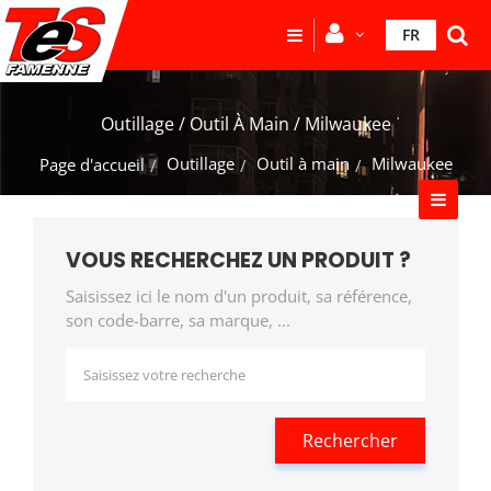
FR
Outillage / Outil À Main / Milwaukee
Outillage
Outil à main
Milwaukee
Page d'accueil
VOUS RECHERCHEZ UN PRODUIT ?
Saisissez ici le nom d'un produit, sa référence,
son code-barre, sa marque, ...
Rechercher